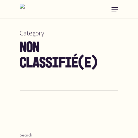
Skip
Menu
to
main
Category
content
Non
classifié(e)
Search