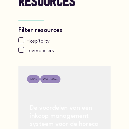
Resources
Filter resources
Hospitality
Leveranciers
INONE
29 APRIL 2024
De voordelen van een
inkoop management
systeem voor de horeca