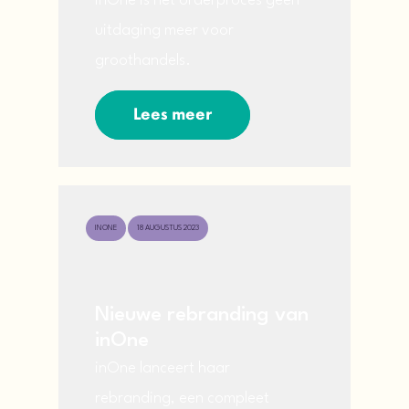
inOne is het orderproces geen
uitdaging meer voor
groothandels.
Lees meer
INONE
18 AUGUSTUS 2023
Nieuwe rebranding van
inOne
inOne lanceert haar
rebranding, een compleet