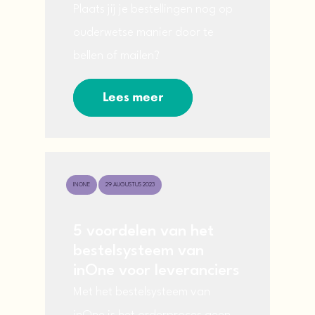
Plaats jij je bestellingen nog op
ouderwetse manier door te
bellen of mailen?
Lees meer
INONE
29 AUGUSTUS 2023
5 voordelen van het
bestelsysteem van
inOne voor leveranciers
Met het bestelsysteem van