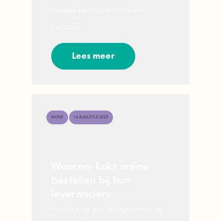
nieuwe bestelplatform en
huisstijl!
Lees meer
INONE
14 AUGUSTUS 2023
Waarom koks online
bestellen bij hun
leveranciers
Plaats jij je bestellingen nog op