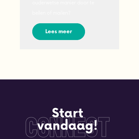
ouderwetse manier door te
bellen of mailen?
Lees meer
Start
T
C
E
C
O
N
N
vandaag!