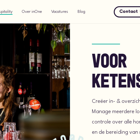
Contact
pitality
Over inOne
Vacatures
Blog
Voor
keten
Creëer in- & overzic
Manage meerdere loc
controle over alle h
en de bereiding van