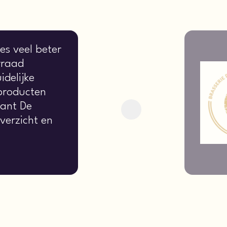
es veel beter
rraad
idelijke
 producten
rant De
Next
verzicht en