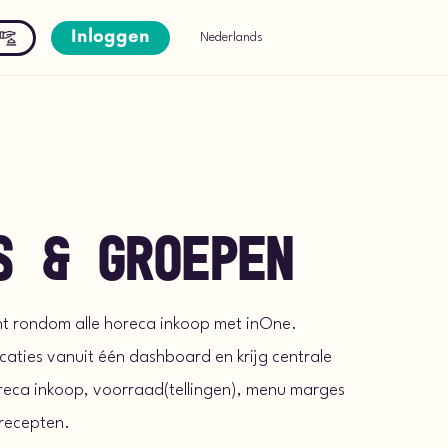
Inloggen
Nederlands
s & groepen
ht rondom alle horeca inkoop met inOne.
aties vanuit één dashboard en krijg centrale
oreca inkoop, voorraad(tellingen), menu marges
 recepten.