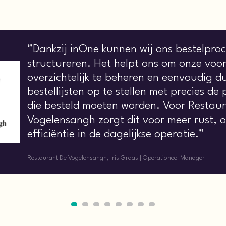
‘’Dankzij inOne kunnen wij ons bestelproc
structureren. Het helpt ons om onze voo
overzichtelijk te beheren en eenvoudig du
bestellijsten op te stellen met precies de
die besteld moeten worden. Voor Restau
Vogelensangh zorgt dit voor meer rust, o
efficiëntie in de dagelijkse operatie.”
Restaurant De Vogelensangh, Iris Graas | Operationeel Manager
1
2
3
4
5
6
7
8