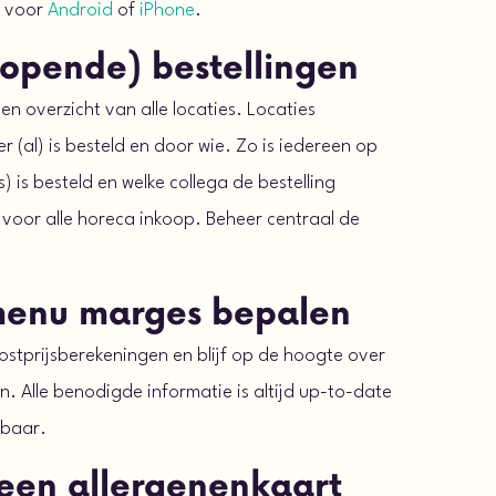
p voor
Android
of
iPhone
.
(lopende) bestellingen
en overzicht van alle locaties. Locaties
er (al) is besteld en door wie. Zo is iedereen op
) is besteld en welke collega de bestelling
 voor alle horeca inkoop. Beheer centraal de
menu marges bepalen
ostprijsberekeningen en blijf op de hoogte over
. Alle benodigde informatie is altijd up-to-date
kbaar.
 een allergenenkaart