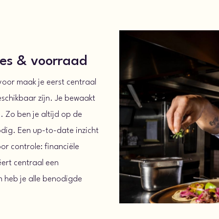
ges & voorraad
voor maak je eerst centraal
eschikbaar zijn. Je bewaakt
 Zo ben je altijd op de
odig. Een up-to-date inzicht
r controle: financiële
eëert centraal een
n heb je alle benodigde