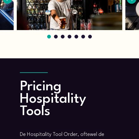
1
2
3
4
5
6
7
Pricing
Hospitality
Tools
De Hospitality Tool Order, oftewel de