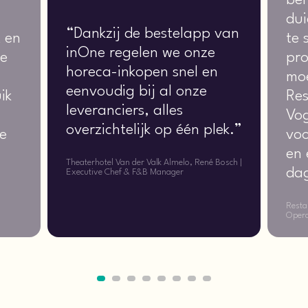
dui
“Dankzij de bestelapp van
t en
te 
inOne regelen we onze
ze
pro
horeca-inkopen snel en
moe
eenvoudig bij al onze
ik
Res
leveranciers, alles
Vog
overzichtelijk op één plek.”
e
voo
en 
Theaterhotel Van der Valk Almelo, René Bosch |
dag
Executive Chef & F&B Manager
Resta
Opera
1
2
3
4
5
6
7
8