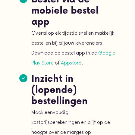
mobiele bestel
app
Overal op elk tijdstip snel en makkelijk
bestellen bij al jouw leveranciers.
Download de bestel app in de
Google
Play Store
of
Appstore
.
Inzicht in
(lopende)
bestellingen
Maak eenvoudig
kostprijsberekeningen en blijf op de
hoogte over de marges op