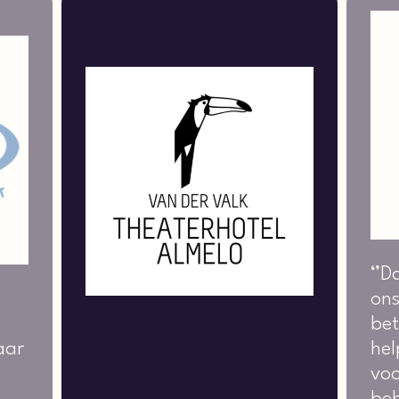
‘’D
ons
bet
aar
hel
voo
beh